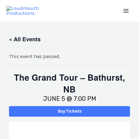
Skip
to
Main
content
Men
« All Events
This event has passed.
The Grand Tour – Bathurst,
NB
JUNE 5 @ 7:00 PM
Buy Tickets