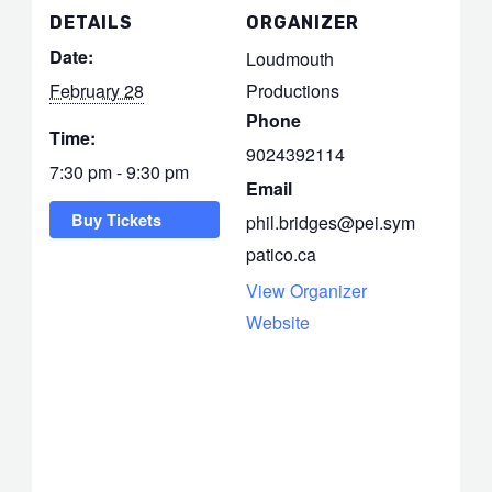
DETAILS
ORGANIZER
Date:
Loudmouth
February 28
Productions
Phone
Time:
9024392114
7:30 pm - 9:30 pm
Email
Buy Tickets
phil.bridges@pei.sym
patico.ca
View Organizer
Website